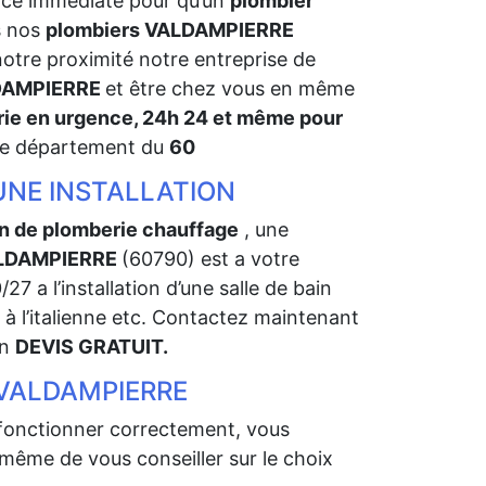
ance immédiate pour qu’un
plombier
s nos
plombiers VALDAMPIERRE
notre proximité notre entreprise de
LDAMPIERRE
et être chez vous en même
ie en urgence, 24h 24 et même pour
re département du
60
UNE INSTALLATION
on de plomberie chauffage
, une
 VALDAMPIERRE
(60790) est a votre
27 a l’installation d’une salle de bain
 l’italienne etc. Contactez maintenant
un
DEVIS GRATUIT.
VALDAMPIERRE
onctionner correctement, vous
ême de vous conseiller sur le choix