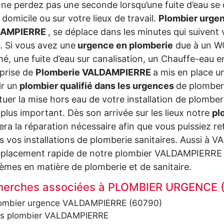
 ne perdez pas une seconde lorsqu’une fuite d’eau se 
 domicile ou sur votre lieux de travail.
Plombier urge
DAMPIERRE
, se déplace dans les minutes qui suivent 
. Si vous avez une
urgence en plomberie
due à un W
é, une fuite d’eau sur canalisation, un Chauffe-eau en
prise de
Plomberie VALDAMPIERRE
a mis en place u
ir un
plombier qualifié dans les urgences
de plomberi
tuer la mise hors eau de votre installation de plombe
plus important. Dès son arrivée sur les lieux notre
pl
sera la réparation nécessaire afin que vous puissiez
s vos installations de plomberie sanitaires. Aussi 
placement rapide de notre plombier VALDAMPIERRE q
èmes en matière de plomberie et de sanitaire.
herches associées à PLOMBIER URGENCE 
ombier urgence VALDAMPIERRE (60790)
s plombier VALDAMPIERRE