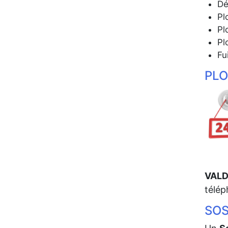
Dé
Pl
Pl
Pl
Fu
PLO
VAL
télép
SOS