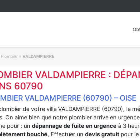
Obt
 Plombier
»
VALDAMPIERRE
OMBIER VALDAMPIERRE : DÉP
NS 60790
MBIER VALDAMPIERRE (60790) – OISE
plombier de votre ville VALDAMPIERRE (60790), le mé
. On aime bien que notre plombier arrive en urgence o
e pour : un
dépannage de fuite en urgence
à 3 heur
lètement bouché
, Effectuer un
devis gratuit
pour l