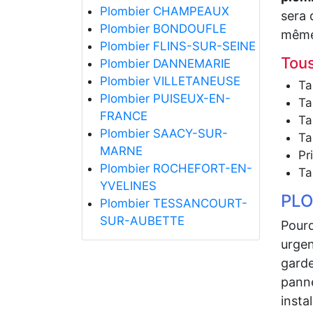
Plombier CHAMPEAUX
sera 
Plombier BONDOUFLE
même
Plombier FLINS-SUR-SEINE
Tous
Plombier DANNEMARIE
Plombier VILLETANEUSE
Ta
Plombier PUISEUX-EN-
Ta
FRANCE
Ta
Plombier SAACY-SUR-
Ta
MARNE
Pr
Plombier ROCHEFORT-EN-
Ta
YVELINES
PLO
Plombier TESSANCOURT-
SUR-AUBETTE
Pourq
urgen
garde
panne
insta