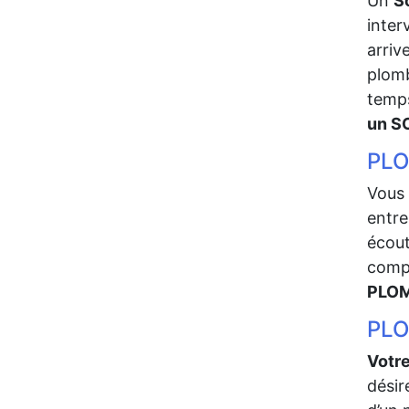
Un
S
inter
arriv
plomb
temps
un S
PLO
Vous 
entre
écout
compl
PLOM
PLO
Votre
désir