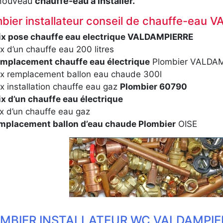
 nouveau
chauffe-eau à installer.
bier installateur conseil de chauffe-eau
ix pose chauffe eau electrique VALDAMPIERRE
ix d’un chauffe eau 200 litres
mplacement chauffe eau électrique
Plombier VALDA
ix remplacement ballon eau chaude 300l
ix installation chauffe eau gaz
Plombier 60790
ix d’un chauffe eau électrique
ix d’un chauffe eau gaz
mplacement ballon d’eau chaude Plombier
OISE
MBIER INSTALLATEUR WC VALDAMPIER