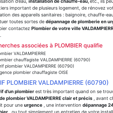
isation d’eau,
installation de chauffe-eau,
etc., ils p
iers important de plusieurs logement, de rénovez vot
ation des appareils sanitaires : baignoire, chauffe-eau
tuer toutes sortes de
dépannage de plomberie en u
bier contactez
Plombier de votre ville VALDAMPIER
.
erches associées à PLOMBIER qualifie
ombier VALDAMPIERRE
ombier chauffagiste VALDAMPIERRE (60790)
rif plombier VALDAMPIERRE (60790)
gence plombier chauffagiste OISE
IF PLOMBIER VALDAMPIERRE (60790)
if d’un plombier
est très important quand on se trou
 de plombier VALDAMPIERRE clair et précis
, avant c
it pour une
urgence
, une intervention
dépannage 2
bier
, ou tout simplement un entretien de votre install