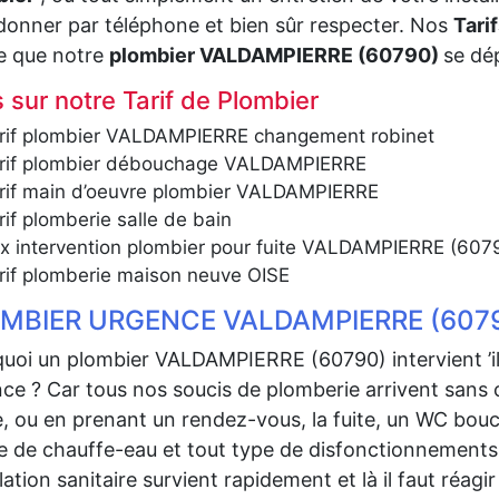
donner par téléphone et bien sûr respecter. Nos
Tari
 que notre
plombier VALDAMPIERRE (60790)
se dép
 sur notre Tarif de Plombier
rif plombier VALDAMPIERRE changement robinet
rif plombier débouchage VALDAMPIERRE
rif main d’oeuvre plombier VALDAMPIERRE
rif plomberie salle de bain
ix intervention plombier pour fuite VALDAMPIERRE (607
rif plomberie maison neuve OISE
MBIER URGENCE VALDAMPIERRE (607
uoi un plombier VALDAMPIERRE (60790) intervient ’i
ce ? Car tous nos soucis de plomberie arrivent sans c
, ou en prenant un rendez-vous, la fuite, un WC bou
 de chauffe-eau et tout type de disfonctionnements
llation sanitaire survient rapidement et là il faut réagir