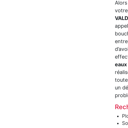
Alors
votre
VAL
appel
bouch
entre
d’avo
effec
eaux
réali
toute
un dé
probl
Rec
Pl
So