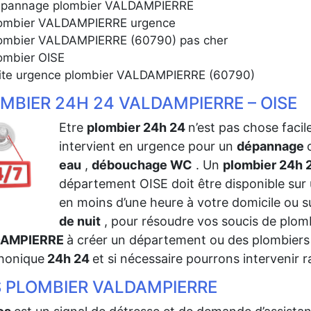
pannage plombier VALDAMPIERRE
ombier VALDAMPIERRE urgence
ombier VALDAMPIERRE (60790) pas cher
ombier OISE
ite urgence plombier VALDAMPIERRE (60790)
MBIER 24H 24 VALDAMPIERRE – OISE
Etre
plombier 24h 24
n’est pas chose facil
intervient en urgence pour un
dépannage
eau
,
débouchage WC
. Un
plombier 24h
département OISE doit être disponible sur u
en moins d’une heure à votre domicile ou su
de nuit
, pour résoudre vos soucis de plom
DAMPIERRE
à créer un département ou des plombiers
honique
24h 24
et si nécessaire pourrons intervenir 
 PLOMBIER VALDAMPIERRE