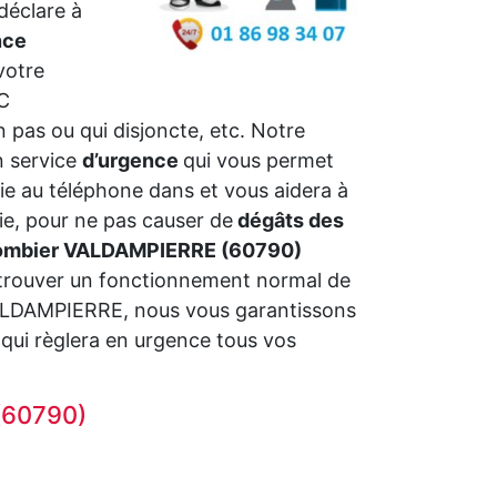
déclare à
nce
votre
C
 pas ou qui disjoncte, etc. Notre
n service
d’urgence
qui vous permet
e au téléphone dans et vous aidera à
rie, pour ne pas causer de
dégâts des
ombier VALDAMPIERRE (60790)
 retrouver un fonctionnement normal de
à VALDAMPIERRE, nous vous garantissons
ui règlera en urgence tous vos
(60790)