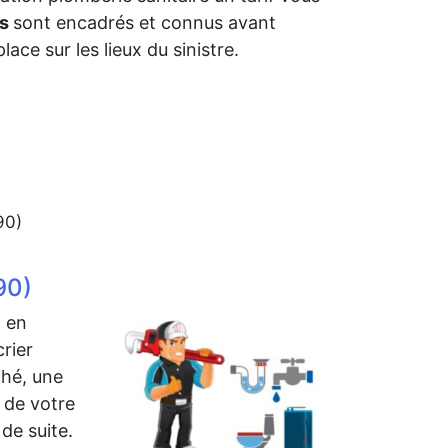
fs
sont encadrés et connus avant
lace sur les lieux du sinistre.
90)
90)
l en
rier
ché, une
 de votre
 de suite.