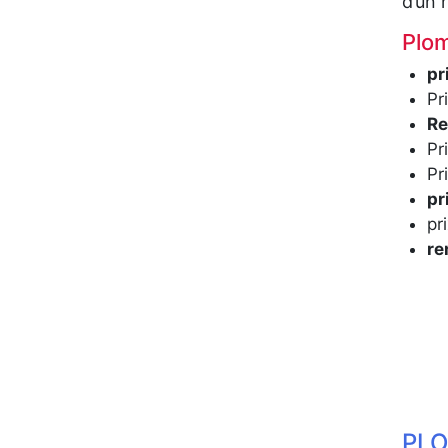
d’un
Plom
pr
Pr
Re
Pr
Pr
pr
pr
re
PLO