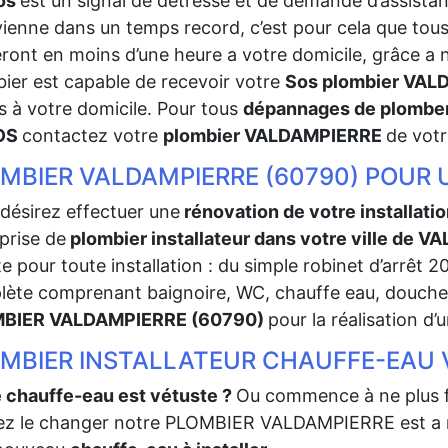
os
est un signal de détresse et de demande d’assist
vienne dans un temps record, c’est pour cela que tou
eront en moins d’une heure a votre domicile, grâce a 
ier est capable de recevoir votre
Sos plombier VA
 à votre domicile. Pour tous
dépannages de plomber
OS
contactez votre
plombier VALDAMPIERRE
de vot
MBIER VALDAMPIERRE (60790) POUR 
désirez effectuer une
rénovation de votre installati
prise de
plombier installateur dans votre ville de
e pour toute installation : du simple robinet d’arrêt 20/
ète comprenant baignoire, WC, chauffe eau, douche à
BIER VALDAMPIERRE (60790)
pour la réalisation d’
MBIER INSTALLATEUR CHAUFFE-EAU 
 chauffe-eau est vétuste ?
Ou commence à ne plus f
ez le changer notre PLOMBIER VALDAMPIERRE est a m