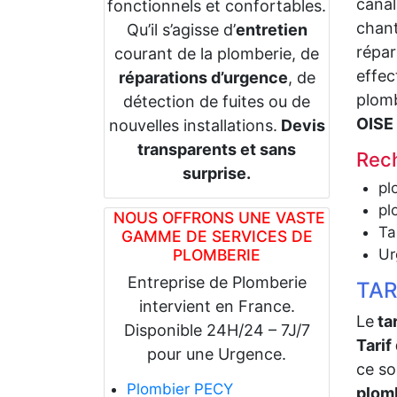
canal
fonctionnels et confortables.
chant
Qu’il s’agisse d’
entretien
répar
courant de la plomberie, de
effec
réparations d’urgence
, de
plom
détection de fuites ou de
OISE
nouvelles installations.
Devis
transparents et sans
Rech
surprise.
pl
pl
NOUS OFFRONS UNE VASTE
Ta
GAMME DE SERVICES DE
PLOMBERIE
Ur
Entreprise de Plomberie
TAR
intervient en France.
Le
tar
Disponible 24H/24 – 7J/7
Tarif
pour une Urgence.
ce so
Plombier PECY
plom